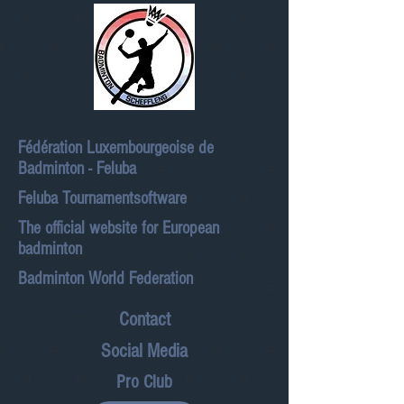
Fédération Luxembourgeoise de
Badminton - Feluba
Feluba Tournamentsoftware
The official website for European
badminton
Badminton World Federation
Contact
Social Media
Pro Club